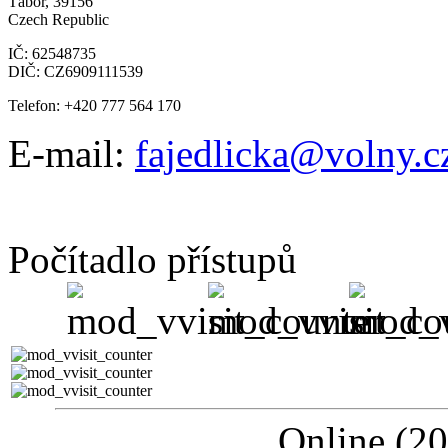
Tábor, 39156
Czech Republic
IČ: 62548735
DIČ: CZ6909111539
Telefon: +420 777 564 170
E-mail:
fajedlicka@volny.c
Počítadlo přístupů
Online (20